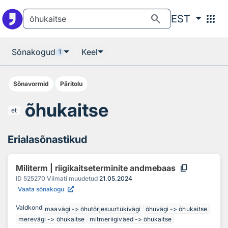
Otsingu juurde
Põhisisu juurde
search
apps
EST
Sõnakogud
Keel
1
Sõnavormid
Päritolu
õhukaitse
et
Erialasõnastikud
content_copy
Militerm | riigikaitseterminite andmebaas
ID
525270
Viimati muudetud
21.05.2024
Vaata sõnakogu
Valdkond
maavägi -> õhutõrjesuurtükivägi
õhuvägi -> õhukaitse
merevägi -> õhukaitse
mitmeriigiväed -> õhukaitse