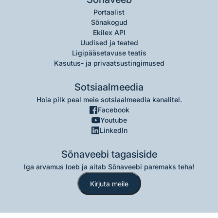
Portaalist
Sõnakogud
Ekilex API
Uudised ja teated
Ligipääsetavuse teatis
Kasutus- ja privaatsustingimused
Sotsiaalmeedia
Hoia pilk peal meie sotsiaalmeedia kanalitel.
Facebook
Youtube
LinkedIn
Sõnaveebi tagasiside
Iga arvamus loeb ja aitab Sõnaveebi paremaks teha!
Kirjuta meile