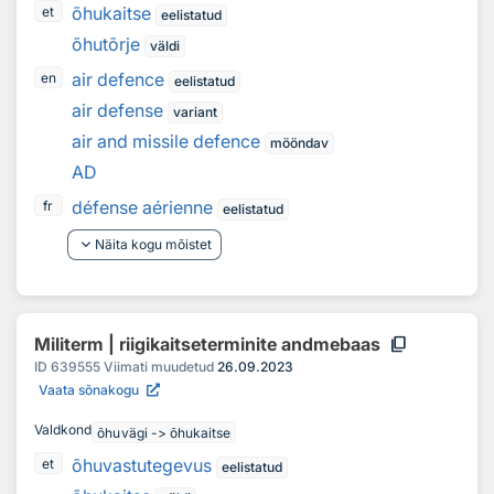
õhukaitse
et
eelistatud
õhutõrje
väldi
air defence
en
eelistatud
air defense
variant
air and missile defence
mööndav
AD
défense aérienne
fr
eelistatud
keyboard_arrow_down
Näita kogu mõistet
content_copy
Militerm | riigikaitseterminite andmebaas
ID
639555
Viimati muudetud
26.09.2023
Vaata sõnakogu
Valdkond
õhuvägi -> õhukaitse
õhuvastutegevus
et
eelistatud