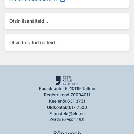
Otsin lisanäiteid...
Otsin tõlgitud näiteid...
Roosikrantsi 6, 10119 Tallinn
Registrikood 70004011
Keelenõu
631 3731
Üldkontakt
617 7500
E-post
eki@eki.ee
Wordweb App 1.48.0
Sõnaveeb