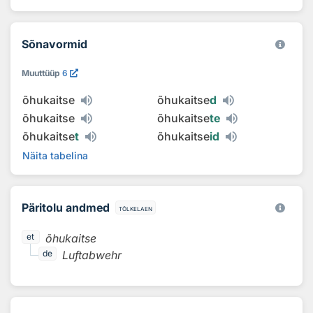
Sõnavormid
Muuttüüp
6
õhukaitse
õhukaitse
d
õhukaitse
õhukaitse
te
õhukaitse
t
õhukaitse
id
Näita tabelina
Päritolu andmed
tõlkelaen
õhukaitse
et
Luftabwehr
de