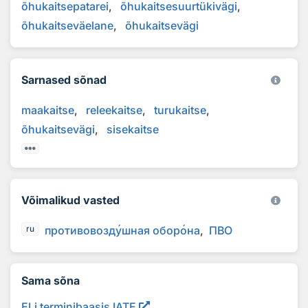
õhukaitsepatarei
õhukaitsesuurtükivägi
õhukaitseväelane
õhukaitsevägi
Sarnased sõnad
maakaitse
releekaitse
turukaitse
õhukaitsevägi
sisekaitse
Võimalikud vasted
противовозд
у
шная обор
о
на
ПВО
ru
Sama sõna
ELi terminibaasis IATE