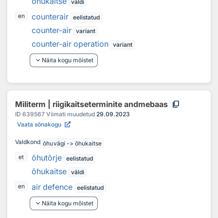
õhukaitse
väldi
counterair
en
eelistatud
counter-air
variant
counter-air operation
variant
keyboard_arrow_down
Näita kogu mõistet
content_copy
Militerm | riigikaitseterminite andmebaas
ID
639567
Viimati muudetud
29.09.2023
Vaata sõnakogu
Valdkond
õhuvägi -> õhukaitse
õhutõrje
et
eelistatud
õhukaitse
väldi
air defence
en
eelistatud
keyboard_arrow_down
Näita kogu mõistet