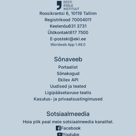
Roosikrantsi 6, 10119 Tallinn
Registrikood 70004011
Keelenõu
631 3731
Üldkontakt
617 7500
E-post
eki@eki.ee
Wordweb App 1.48.0
Sõnaveeb
Portaalist
Sõnakogud
Ekilex API
Uudised ja teated
Ligipääsetavuse teatis
Kasutus- ja privaatsustingimused
Sotsiaalmeedia
Hoia pilk peal meie sotsiaalmeedia kanalitel.
Facebook
Youtube