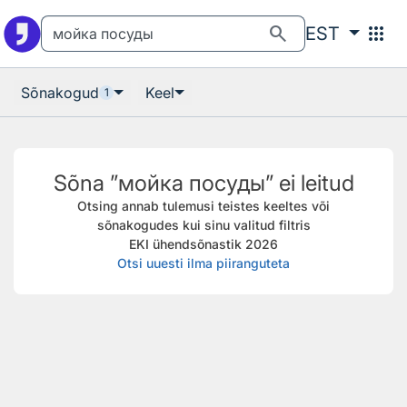
Otsingu juurde
Põhisisu juurde
search
apps
EST
Sõnakogud
Keel
1
Sõna ”мойка посуды” ei leitud
Otsing annab tulemusi teistes keeltes või
sõnakogudes kui sinu valitud filtris
EKI ühendsõnastik 2026
Otsi uuesti ilma piiranguteta