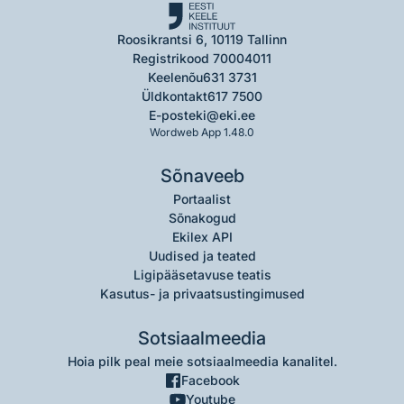
Roosikrantsi 6, 10119 Tallinn
Registrikood 70004011
Keelenõu
631 3731
Üldkontakt
617 7500
E-post
eki@eki.ee
Wordweb App 1.48.0
Sõnaveeb
Portaalist
Sõnakogud
Ekilex API
Uudised ja teated
Ligipääsetavuse teatis
Kasutus- ja privaatsustingimused
Sotsiaalmeedia
Hoia pilk peal meie sotsiaalmeedia kanalitel.
Facebook
Youtube