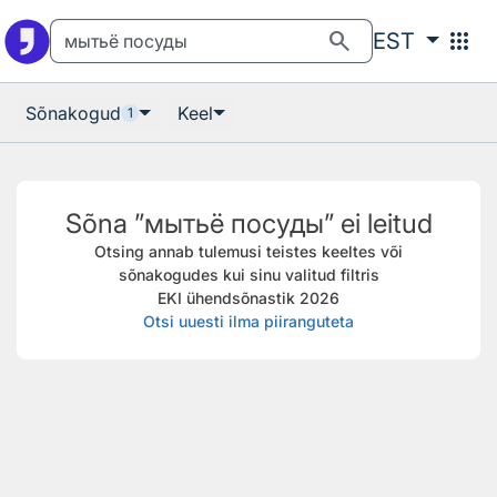
Otsingu juurde
Põhisisu juurde
search
apps
EST
Sõnakogud
Keel
1
Sõna ”мытьё посуды” ei leitud
Otsing annab tulemusi teistes keeltes või
sõnakogudes kui sinu valitud filtris
EKI ühendsõnastik 2026
Otsi uuesti ilma piiranguteta