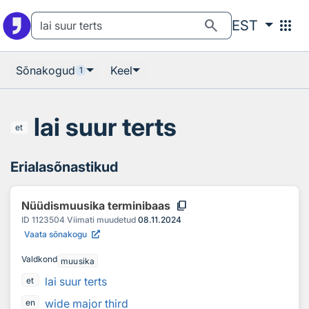
Otsingu juurde
Põhisisu juurde
search
apps
EST
Sõnakogud
Keel
1
lai suur terts
et
Erialasõnastikud
content_copy
Nüüdismuusika terminibaas
ID
1123504
Viimati muudetud
08.11.2024
Vaata sõnakogu
Valdkond
muusika
lai suur terts
et
wide major third
en