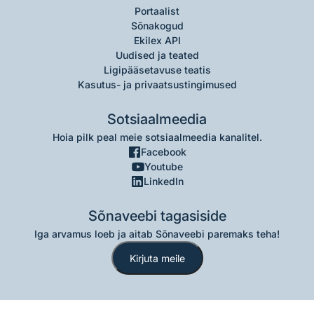
Portaalist
Sõnakogud
Ekilex API
Uudised ja teated
Ligipääsetavuse teatis
Kasutus- ja privaatsustingimused
Sotsiaalmeedia
Hoia pilk peal meie sotsiaalmeedia kanalitel.
Facebook
Youtube
LinkedIn
Sõnaveebi tagasiside
Iga arvamus loeb ja aitab Sõnaveebi paremaks teha!
Kirjuta meile