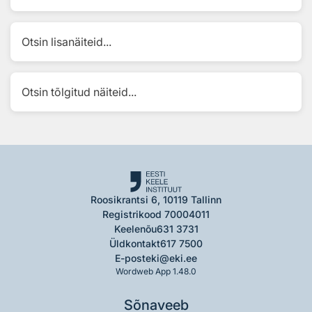
Otsin lisanäiteid...
Otsin tõlgitud näiteid...
Roosikrantsi 6, 10119 Tallinn
Registrikood 70004011
Keelenõu
631 3731
Üldkontakt
617 7500
E-post
eki@eki.ee
Wordweb App 1.48.0
Sõnaveeb