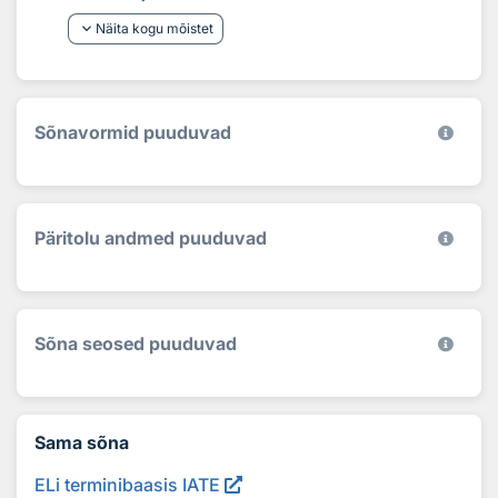
keyboard_arrow_down
Näita kogu mõistet
Sõnavormid puuduvad
Päritolu andmed puuduvad
Sõna seosed puuduvad
Sama sõna
ELi terminibaasis IATE