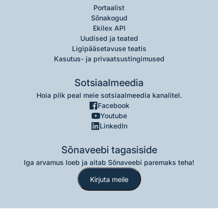
Portaalist
Sõnakogud
Ekilex API
Uudised ja teated
Ligipääsetavuse teatis
Kasutus- ja privaatsustingimused
Sotsiaalmeedia
Hoia pilk peal meie sotsiaalmeedia kanalitel.
Facebook
Youtube
LinkedIn
Sõnaveebi tagasiside
Iga arvamus loeb ja aitab Sõnaveebi paremaks teha!
Kirjuta meile