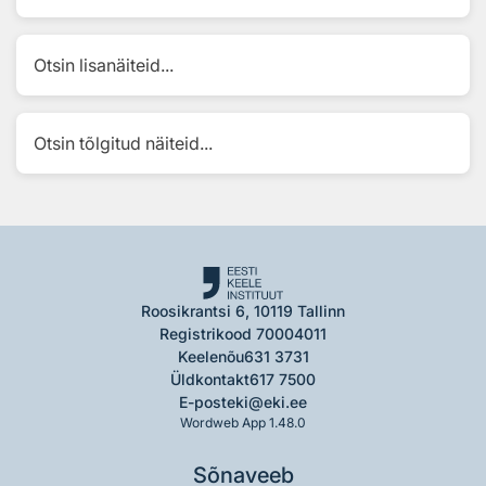
Otsin lisanäiteid...
Otsin tõlgitud näiteid...
Roosikrantsi 6, 10119 Tallinn
Registrikood 70004011
Keelenõu
631 3731
Üldkontakt
617 7500
E-post
eki@eki.ee
Wordweb App 1.48.0
Sõnaveeb