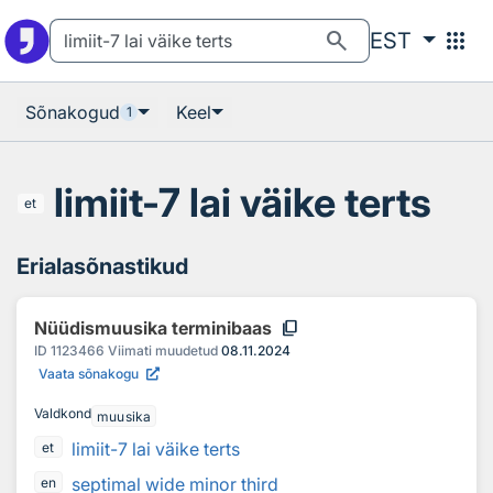
Otsingu juurde
Põhisisu juurde
search
apps
EST
Sõnakogud
Keel
1
limiit-7 lai väike terts
et
Erialasõnastikud
content_copy
Nüüdismuusika terminibaas
ID
1123466
Viimati muudetud
08.11.2024
Vaata sõnakogu
Valdkond
muusika
limiit-7 lai väike terts
et
septimal wide minor third
en