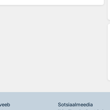
veeb
Sotsiaalmeedia