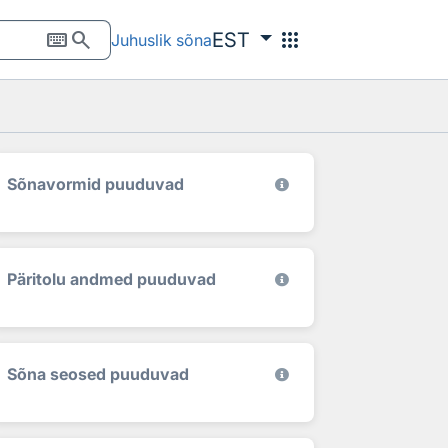
keyboard
search
apps
EST
Juhuslik sõna
Sõnavormid puuduvad
Päritolu andmed puuduvad
Sõna seosed puuduvad