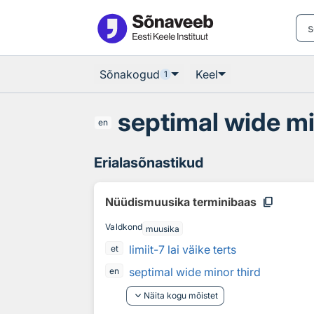
Otsingu juurde
Põhisisu juurde
Sõnakogud
Keel
1
septimal wide mi
en
Erialasõnastikud
content_copy
Nüüdismuusika terminibaas
Valdkond
muusika
limiit-7 lai väike terts
et
septimal wide minor third
en
keyboard_arrow_down
Näita kogu mõistet