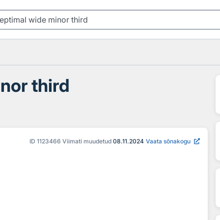
nor third
ID
1123466
Viimati muudetud
08.11.2024
Vaata sõnakogu