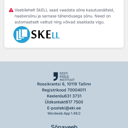
Veebilehelt SkELL saad vaadata sõna kasutusnäiteid,
naabersõnu ja sarnase tähendusega sõnu. Need on
automaatselt valitud ning võivad sisaldada vigu.
Roosikrantsi 6, 10119 Tallinn
Registrikood 70004011
Keelenõu
631 3731
Üldkontakt
617 7500
E-post
eki@eki.ee
Wordweb App 1.48.0
Sõnaveeb