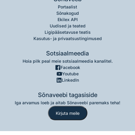
Portaalist
Sõnakogud
Ekilex API
Uudised ja teated
Ligipääsetavuse teatis
Kasutus- ja privaatsustingimused
Sotsiaalmeedia
Hoia pilk peal meie sotsiaalmeedia kanalitel.
Facebook
Youtube
LinkedIn
Sõnaveebi tagasiside
Iga arvamus loeb ja aitab Sõnaveebi paremaks teha!
Kirjuta meile