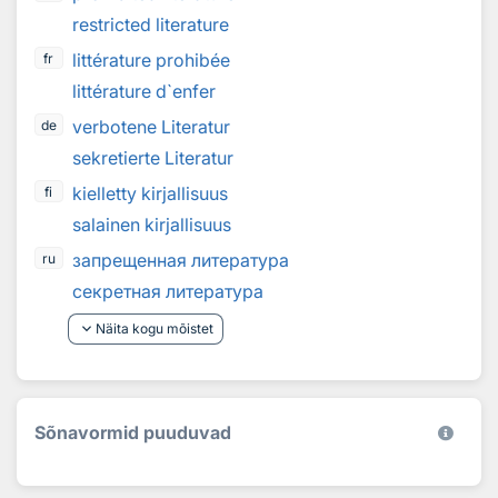
restricted literature
littérature prohibée
fr
littérature d`enfer
verbotene Literatur
de
sekretierte Literatur
kielletty kirjallisuus
fi
salainen kirjallisuus
запрещенная литература
ru
секретная литература
keyboard_arrow_down
Näita kogu mõistet
Sõnavormid puuduvad