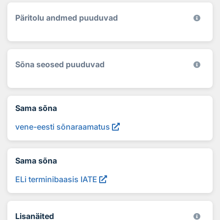
Päritolu andmed puuduvad
Sõna seosed puuduvad
Sama sõna
vene-eesti sõnaraamatus
Sama sõna
ELi terminibaasis IATE
Lisanäited