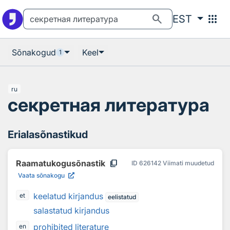
Otsingu juurde
Põhisisu juurde
search
apps
EST
Sõnakogud
Keel
1
ru
секретная литература
Erialasõnastikud
content_copy
Raamatukogusõnastik
ID
626142
Viimati muudetud
Vaata sõnakogu
keelatud kirjandus
et
eelistatud
salastatud kirjandus
prohibited literature
en