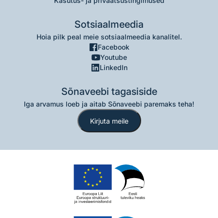
Kasutus- ja privaatsustingimused
Sotsiaalmeedia
Hoia pilk peal meie sotsiaalmeedia kanalitel.
Facebook
Youtube
LinkedIn
Sõnaveebi tagasiside
Iga arvamus loeb ja aitab Sõnaveebi paremaks teha!
Kirjuta meile