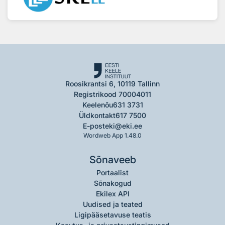
Roosikrantsi 6, 10119 Tallinn
Registrikood 70004011
Keelenõu
631 3731
Üldkontakt
617 7500
E-post
eki@eki.ee
Wordweb App 1.48.0
Sõnaveeb
Portaalist
Sõnakogud
Ekilex API
Uudised ja teated
Ligipääsetavuse teatis