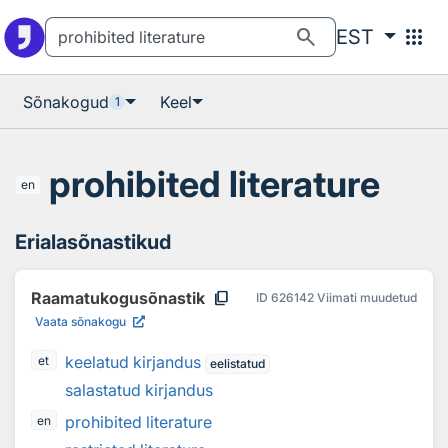
Otsingu juurde
Põhisisu juurde
search
apps
EST
Sõnakogud
Keel
1
prohibited literature
en
Erialasõnastikud
content_copy
Raamatukogusõnastik
ID
626142
Viimati muudetud
Vaata sõnakogu
keelatud kirjandus
et
eelistatud
salastatud kirjandus
prohibited literature
en