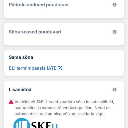
Päritolu andmed puuduvad
Sõna seosed puuduvad
Sama sõna
ELi terminibaasis IATE
Lisanäited
Veebilehelt SkELL saad vaadata sõna kasutusnäiteid,
naabersõnu ja sarnase tähendusega sõnu. Need on
automaatselt valitud ning võivad sisaldada vigu.