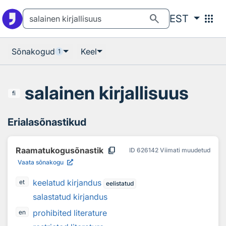
Otsingu juurde
Põhisisu juurde
search
apps
EST
Sõnakogud
Keel
1
salainen kirjallisuus
fi
Erialasõnastikud
content_copy
Raamatukogusõnastik
ID
626142
Viimati muudetud
Vaata sõnakogu
keelatud kirjandus
et
eelistatud
salastatud kirjandus
prohibited literature
en