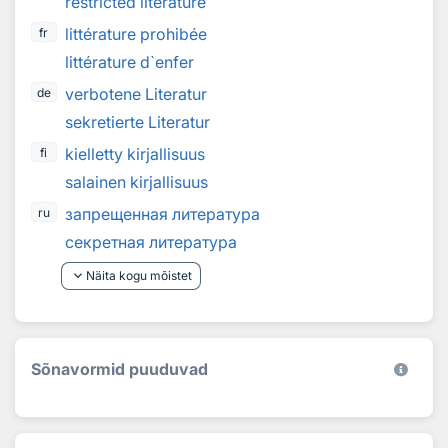
restricted literature
littérature prohibée
fr
littérature d`enfer
verbotene Literatur
de
sekretierte Literatur
kielletty kirjallisuus
fi
salainen kirjallisuus
запрещенная литература
ru
секретная литература
keyboard_arrow_down
Näita kogu mõistet
Sõnavormid puuduvad