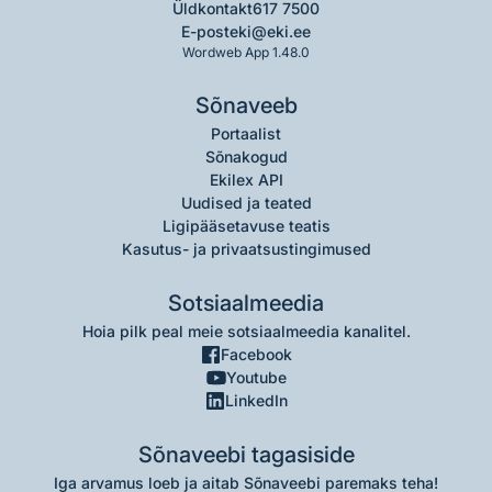
Üldkontakt
617 7500
E-post
eki@eki.ee
Wordweb App 1.48.0
Sõnaveeb
Portaalist
Sõnakogud
Ekilex API
Uudised ja teated
Ligipääsetavuse teatis
Kasutus- ja privaatsustingimused
Sotsiaalmeedia
Hoia pilk peal meie sotsiaalmeedia kanalitel.
Facebook
Youtube
LinkedIn
Sõnaveebi tagasiside
Iga arvamus loeb ja aitab Sõnaveebi paremaks teha!