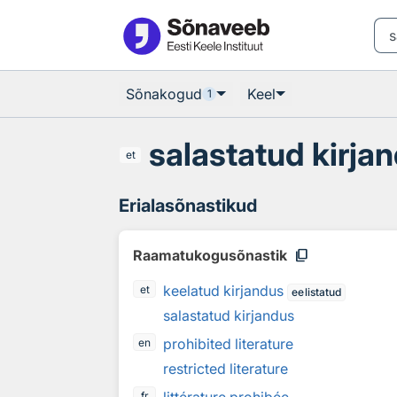
Otsingu juurde
Põhisisu juurde
Sõnakogud
Keel
1
salastatud kirja
et
Erialasõnastikud
content_copy
Raamatukogusõnastik
keelatud kirjandus
et
eelistatud
salastatud kirjandus
prohibited literature
en
restricted literature
fr