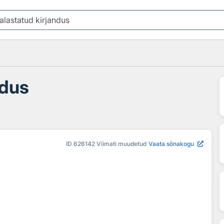
ndus
ID
626142
Viimati muudetud
Vaata sõnakogu