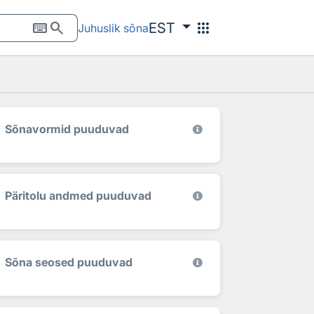
keyboard
search
apps
EST
Juhuslik sõna
Sõnavormid puuduvad
Päritolu andmed puuduvad
Sõna seosed puuduvad