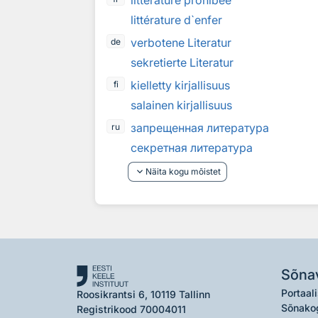
littérature prohibée
littérature d`enfer
verbotene Literatur
de
sekretierte Literatur
kielletty kirjallisuus
fi
salainen kirjallisuus
запрещенная литература
ru
секретная литература
keyboard_arrow_down
Näita kogu mõistet
Sõna
Portaali
Roosikrantsi 6, 10119 Tallinn
Sõnako
Registrikood 70004011