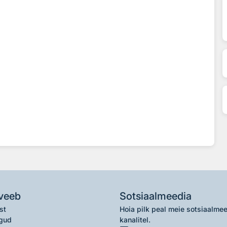
veeb
Sotsiaalmeedia
st
Hoia pilk peal meie sotsiaalme
gud
kanalitel.