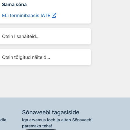
Sama sõna
ELi terminibaasis IATE
Otsin lisanäiteid...
Otsin tõlgitud näiteid...
Sõnaveebi tagasiside
edia
Iga arvamus loeb ja aitab Sõnaveebi
paremaks teha!