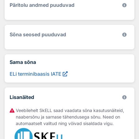
Päritolu andmed puuduvad
Sõna seosed puuduvad
Sama sõna
ELi terminibaasis IATE
Lisanäited
Veebilehelt SkELL saad vaadata sõna kasutusnäiteid,
naabersõnu ja sarnase tähendusega sõnu. Need on
automaatselt valitud ning võivad sisaldada vigu.