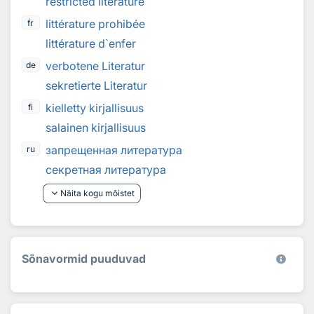
restricted literature
littérature prohibée
fr
littérature d`enfer
verbotene Literatur
de
sekretierte Literatur
kielletty kirjallisuus
fi
salainen kirjallisuus
запрещенная литература
ru
секретная литература
keyboard_arrow_down
Näita kogu mõistet
Sõnavormid puuduvad