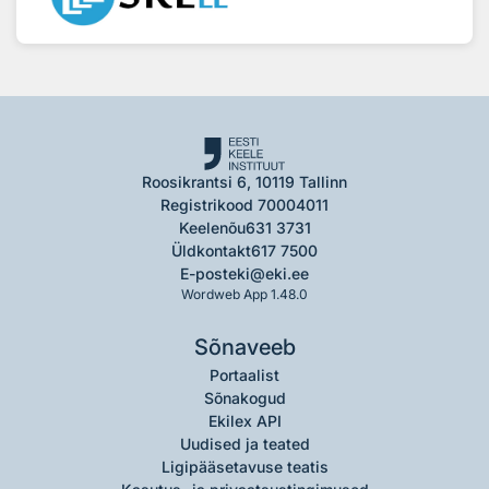
Roosikrantsi 6, 10119 Tallinn
Registrikood 70004011
Keelenõu
631 3731
Üldkontakt
617 7500
E-post
eki@eki.ee
Wordweb App 1.48.0
Sõnaveeb
Portaalist
Sõnakogud
Ekilex API
Uudised ja teated
Ligipääsetavuse teatis