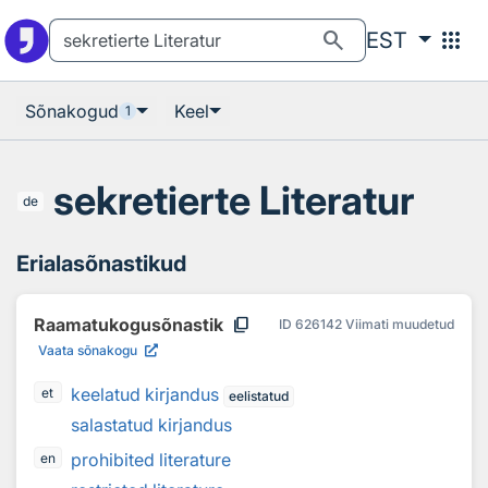
Otsingu juurde
Põhisisu juurde
search
apps
EST
Sõnakogud
Keel
1
sekretierte Literatur
de
Erialasõnastikud
content_copy
Raamatukogusõnastik
ID
626142
Viimati muudetud
Vaata sõnakogu
keelatud kirjandus
et
eelistatud
salastatud kirjandus
prohibited literature
en