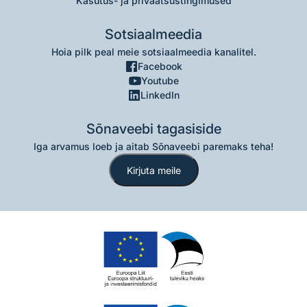
Kasutus- ja privaatsustingimused
Sotsiaalmeedia
Hoia pilk peal meie sotsiaalmeedia kanalitel.
Facebook
Youtube
LinkedIn
Sõnaveebi tagasiside
Iga arvamus loeb ja aitab Sõnaveebi paremaks teha!
Kirjuta meile