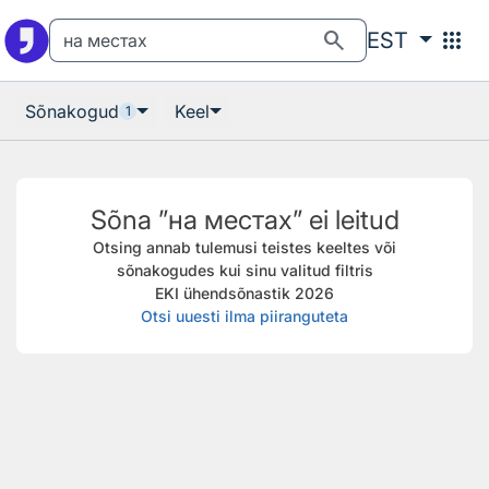
Otsingu juurde
Põhisisu juurde
search
apps
EST
Sõnakogud
Keel
1
Sõna ”на местах” ei leitud
Otsing annab tulemusi teistes keeltes või
sõnakogudes kui sinu valitud filtris
EKI ühendsõnastik 2026
Otsi uuesti ilma piiranguteta