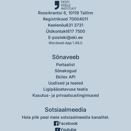
Roosikrantsi 6, 10119 Tallinn
Registrikood 70004011
Keelenõu
631 3731
Üldkontakt
617 7500
E-post
eki@eki.ee
Wordweb App 1.48.0
Sõnaveeb
Portaalist
Sõnakogud
Ekilex API
Uudised ja teated
Ligipääsetavuse teatis
Kasutus- ja privaatsustingimused
Sotsiaalmeedia
Hoia pilk peal meie sotsiaalmeedia kanalitel.
Facebook
Youtube