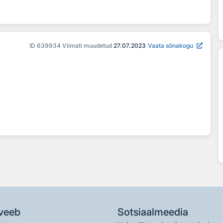
ID
639934
Viimati muudetud
27.07.2023
Vaata sõnakogu
veeb
Sotsiaalmeedia