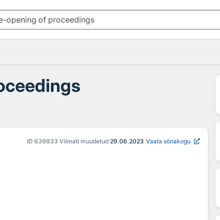
roceedings
ID
639933
Viimati muudetud
29.06.2023
Vaata sõnakogu