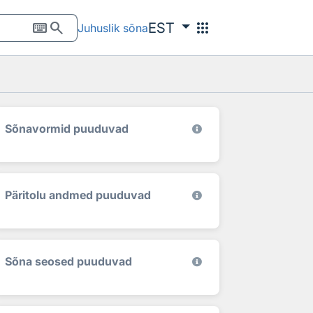
keyboard
search
apps
EST
Juhuslik sõna
Sõnavormid puuduvad
Päritolu andmed puuduvad
Sõna seosed puuduvad