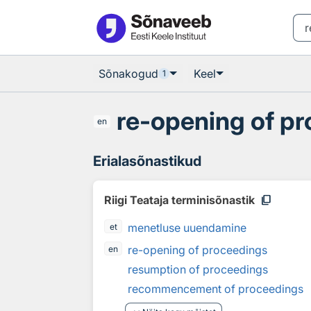
Otsingu juurde
Põhisisu juurde
Sõnakogud
Keel
1
re-opening of p
en
Erialasõnastikud
content_copy
Riigi Teataja terminisõnastik
menetluse uuendamine
et
re-opening of proceedings
en
resumption of proceedings
recommencement of proceedings