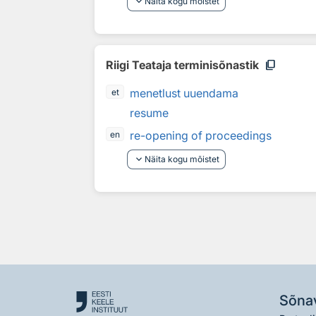
keyboard_arrow_down
Näita kogu mõistet
content_copy
Riigi Teataja terminisõnastik
menetlust uuendama
et
resume
re-opening of proceedings
en
keyboard_arrow_down
Näita kogu mõistet
Sõna