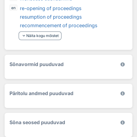
re-opening of proceedings
en
resumption of proceedings
recommencement of proceedings
keyboard_arrow_down
Näita kogu mõistet
Sõnavormid puuduvad
Päritolu andmed puuduvad
Sõna seosed puuduvad