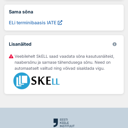
Sama sõna
ELi terminibaasis IATE
Lisanäited
Veebilehelt SkELL saad vaadata sõna kasutusnäiteid,
naabersõnu ja sarnase tähendusega sõnu. Need on
automaatselt valitud ning võivad sisaldada vigu.