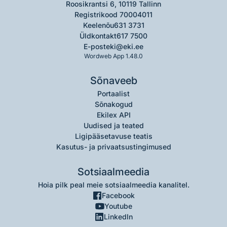
Roosikrantsi 6, 10119 Tallinn
Registrikood 70004011
Keelenõu
631 3731
Üldkontakt
617 7500
E-post
eki@eki.ee
Wordweb App 1.48.0
Sõnaveeb
Portaalist
Sõnakogud
Ekilex API
Uudised ja teated
Ligipääsetavuse teatis
Kasutus- ja privaatsustingimused
Sotsiaalmeedia
Hoia pilk peal meie sotsiaalmeedia kanalitel.
Facebook
Youtube
LinkedIn