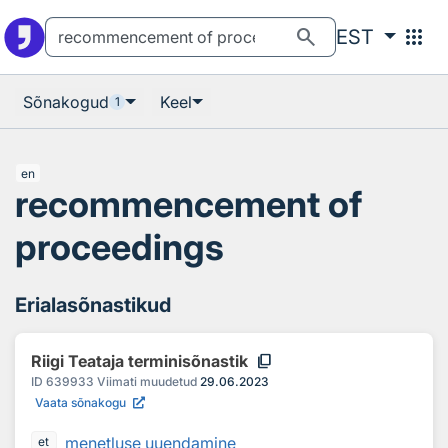
Otsingu juurde
Põhisisu juurde
search
apps
EST
Sõnakogud
Keel
1
en
recommencement of
proceedings
Erialasõnastikud
content_copy
Riigi Teataja terminisõnastik
ID
639933
Viimati muudetud
29.06.2023
Vaata sõnakogu
menetluse uuendamine
et