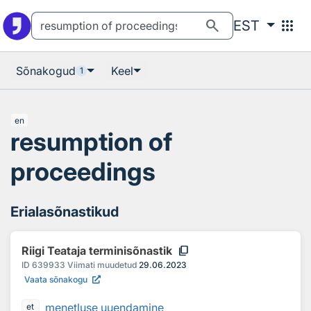
Otsingu juurde
Põhisisu juurde
search
apps
EST
Sõnakogud
Keel
1
en
resumption of
proceedings
Erialasõnastikud
content_copy
Riigi Teataja terminisõnastik
ID
639933
Viimati muudetud
29.06.2023
Vaata sõnakogu
menetluse uuendamine
et