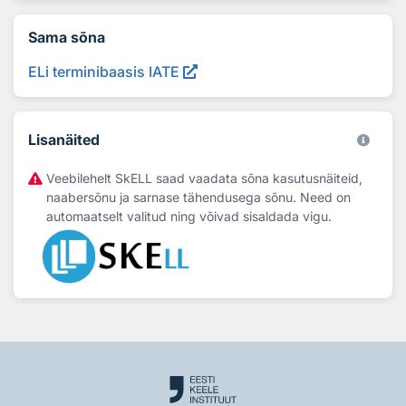
Sama sõna
ELi terminibaasis IATE
Lisanäited
Veebilehelt SkELL saad vaadata sõna kasutusnäiteid,
naabersõnu ja sarnase tähendusega sõnu. Need on
automaatselt valitud ning võivad sisaldada vigu.