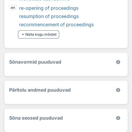
re-opening of proceedings
en
resumption of proceedings
recommencement of proceedings
keyboard_arrow_down
Näita kogu mõistet
Sõnavormid puuduvad
Päritolu andmed puuduvad
Sõna seosed puuduvad