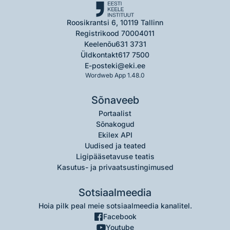
Roosikrantsi 6, 10119 Tallinn
Registrikood 70004011
Keelenõu
631 3731
Üldkontakt
617 7500
E-post
eki@eki.ee
Wordweb App 1.48.0
Sõnaveeb
Portaalist
Sõnakogud
Ekilex API
Uudised ja teated
Ligipääsetavuse teatis
Kasutus- ja privaatsustingimused
Sotsiaalmeedia
Hoia pilk peal meie sotsiaalmeedia kanalitel.
Facebook
Youtube