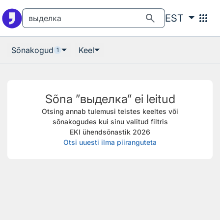
Otsingu juurde
Põhisisu juurde
search
apps
EST
Sõnakogud
Keel
1
Sõna ”выделка” ei leitud
Otsing annab tulemusi teistes keeltes või
sõnakogudes kui sinu valitud filtris
EKI ühendsõnastik 2026
Otsi uuesti ilma piiranguteta