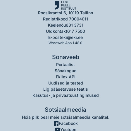
Roosikrantsi 6, 10119 Tallinn
Registrikood 70004011
Keelenõu
631 3731
Üldkontakt
617 7500
E-post
eki@eki.ee
Wordweb App 1.48.0
Sõnaveeb
Portaalist
Sõnakogud
Ekilex API
Uudised ja teated
Ligipääsetavuse teatis
Kasutus- ja privaatsustingimused
Sotsiaalmeedia
Hoia pilk peal meie sotsiaalmeedia kanalitel.
Facebook
Youtube