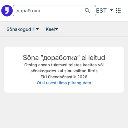
Otsingu juurde
Põhisisu juurde
search
apps
EST
Sõnakogud
Keel
1
Sõna ”доработка” ei leitud
Otsing annab tulemusi teistes keeltes või
sõnakogudes kui sinu valitud filtris
EKI ühendsõnastik 2026
Otsi uuesti ilma piiranguteta