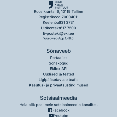
Roosikrantsi 6, 10119 Tallinn
Registrikood 70004011
Keelenõu
631 3731
Üldkontakt
617 7500
E-post
eki@eki.ee
Wordweb App 1.48.0
Sõnaveeb
Portaalist
Sõnakogud
Ekilex API
Uudised ja teated
Ligipääsetavuse teatis
Kasutus- ja privaatsustingimused
Sotsiaalmeedia
Hoia pilk peal meie sotsiaalmeedia kanalitel.
Facebook
Youtube