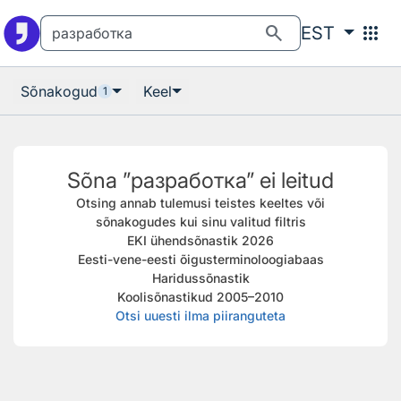
Otsingu juurde
Põhisisu juurde
search
apps
EST
Sõnakogud
Keel
1
Sõna ”разработка” ei leitud
Otsing annab tulemusi teistes keeltes või
sõnakogudes kui sinu valitud filtris
EKI ühendsõnastik 2026
Eesti-vene-eesti õigusterminoloogiabaas
Haridussõnastik
Koolisõnastikud 2005–2010
Otsi uuesti ilma piiranguteta