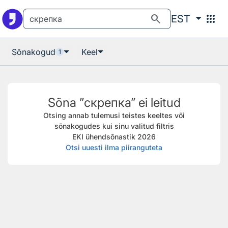
Otsingu juurde
Põhisisu juurde
search
apps
EST
Sõnakogud
Keel
1
Sõna ”скрепка” ei leitud
Otsing annab tulemusi teistes keeltes või
sõnakogudes kui sinu valitud filtris
EKI ühendsõnastik 2026
Otsi uuesti ilma piiranguteta