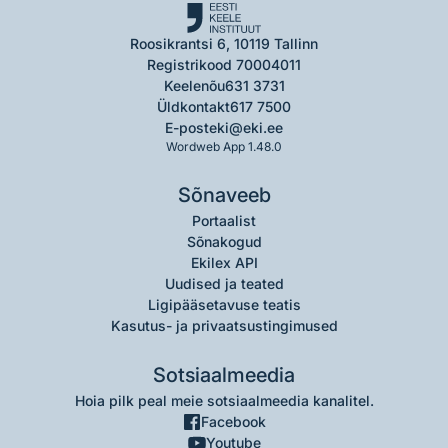
Roosikrantsi 6, 10119 Tallinn
Registrikood 70004011
Keelenõu
631 3731
Üldkontakt
617 7500
E-post
eki@eki.ee
Wordweb App 1.48.0
Sõnaveeb
Portaalist
Sõnakogud
Ekilex API
Uudised ja teated
Ligipääsetavuse teatis
Kasutus- ja privaatsustingimused
Sotsiaalmeedia
Hoia pilk peal meie sotsiaalmeedia kanalitel.
Facebook
Youtube