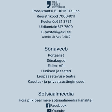
Roosikrantsi 6, 10119 Tallinn
Registrikood 70004011
Keelenõu
631 3731
Üldkontakt
617 7500
E-post
eki@eki.ee
Wordweb App 1.48.0
Sõnaveeb
Portaalist
Sõnakogud
Ekilex API
Uudised ja teated
Ligipääsetavuse teatis
Kasutus- ja privaatsustingimused
Sotsiaalmeedia
Hoia pilk peal meie sotsiaalmeedia kanalitel.
Facebook
Youtube