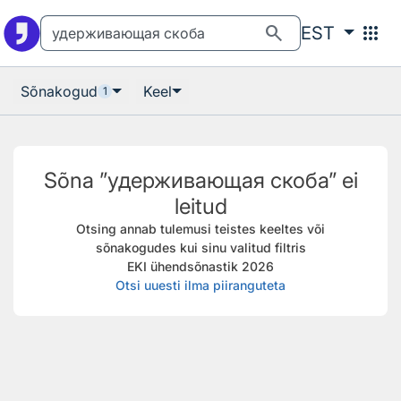
Otsingu juurde
Põhisisu juurde
search
apps
EST
Sõnakogud
Keel
1
Sõna ”удерживающая скоба” ei
leitud
Otsing annab tulemusi teistes keeltes või
sõnakogudes kui sinu valitud filtris
EKI ühendsõnastik 2026
Otsi uuesti ilma piiranguteta