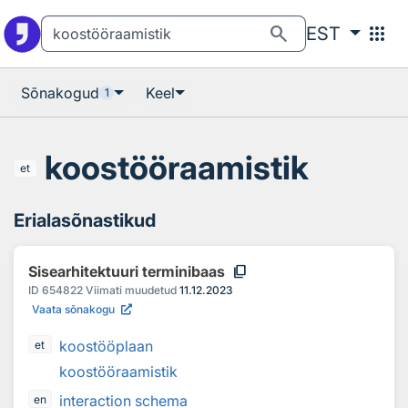
Otsingu juurde
Põhisisu juurde
search
apps
EST
Sõnakogud
Keel
1
koostööraamistik
et
Erialasõnastikud
content_copy
Sisearhitektuuri terminibaas
ID
654822
Viimati muudetud
11.12.2023
Vaata sõnakogu
koostööplaan
et
koostööraamistik
interaction schema
en