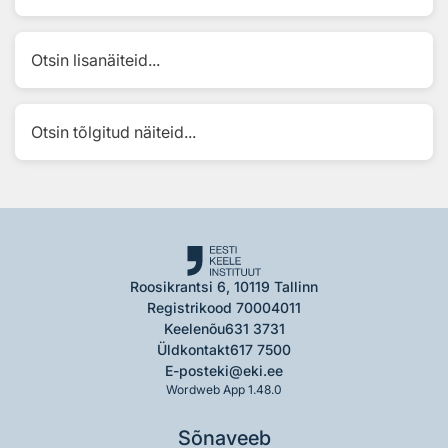
Otsin lisanäiteid...
Otsin tõlgitud näiteid...
Roosikrantsi 6, 10119 Tallinn
Registrikood 70004011
Keelenõu
631 3731
Üldkontakt
617 7500
E-post
eki@eki.ee
Wordweb App 1.48.0
Sõnaveeb