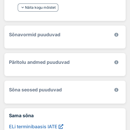
keyboard_arrow_down
Näita kogu mõistet
Sõnavormid puuduvad
Päritolu andmed puuduvad
Sõna seosed puuduvad
Sama sõna
ELi terminibaasis IATE