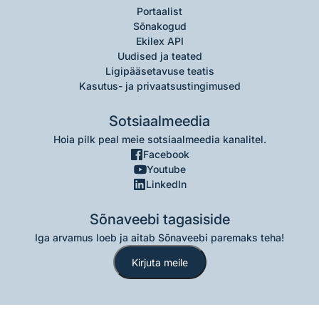
Portaalist
Sõnakogud
Ekilex API
Uudised ja teated
Ligipääsetavuse teatis
Kasutus- ja privaatsustingimused
Sotsiaalmeedia
Hoia pilk peal meie sotsiaalmeedia kanalitel.
Facebook
Youtube
LinkedIn
Sõnaveebi tagasiside
Iga arvamus loeb ja aitab Sõnaveebi paremaks teha!
Kirjuta meile