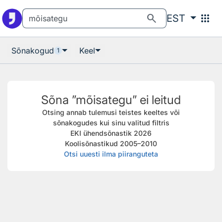
Otsingu juurde
Põhisisu juurde
search
apps
EST
Sõnakogud
Keel
1
Sõna ”mõisategu” ei leitud
Otsing annab tulemusi teistes keeltes või
sõnakogudes kui sinu valitud filtris
EKI ühendsõnastik 2026
Koolisõnastikud 2005–2010
Otsi uuesti ilma piiranguteta