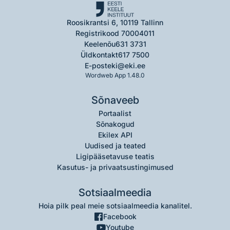
Roosikrantsi 6, 10119 Tallinn
Registrikood 70004011
Keelenõu
631 3731
Üldkontakt
617 7500
E-post
eki@eki.ee
Wordweb App 1.48.0
Sõnaveeb
Portaalist
Sõnakogud
Ekilex API
Uudised ja teated
Ligipääsetavuse teatis
Kasutus- ja privaatsustingimused
Sotsiaalmeedia
Hoia pilk peal meie sotsiaalmeedia kanalitel.
Facebook
Youtube