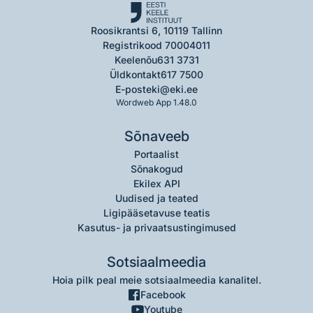
Roosikrantsi 6, 10119 Tallinn
Registrikood 70004011
Keelenõu
631 3731
Üldkontakt
617 7500
E-post
eki@eki.ee
Wordweb App 1.48.0
Sõnaveeb
Portaalist
Sõnakogud
Ekilex API
Uudised ja teated
Ligipääsetavuse teatis
Kasutus- ja privaatsustingimused
Sotsiaalmeedia
Hoia pilk peal meie sotsiaalmeedia kanalitel.
Facebook
Youtube