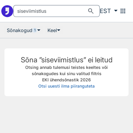
Otsingu juurde
Põhisisu juurde
search
apps
EST
Sõnakogud
Keel
1
Sõna ”siseviimistlus” ei leitud
Otsing annab tulemusi teistes keeltes või
sõnakogudes kui sinu valitud filtris
EKI ühendsõnastik 2026
Otsi uuesti ilma piiranguteta