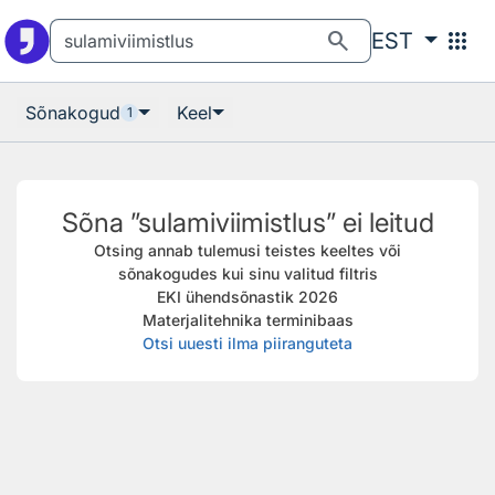
Otsingu juurde
Põhisisu juurde
search
apps
EST
Sõnakogud
Keel
1
Sõna ”sulamiviimistlus” ei leitud
Otsing annab tulemusi teistes keeltes või
sõnakogudes kui sinu valitud filtris
EKI ühendsõnastik 2026
Materjalitehnika terminibaas
Otsi uuesti ilma piiranguteta