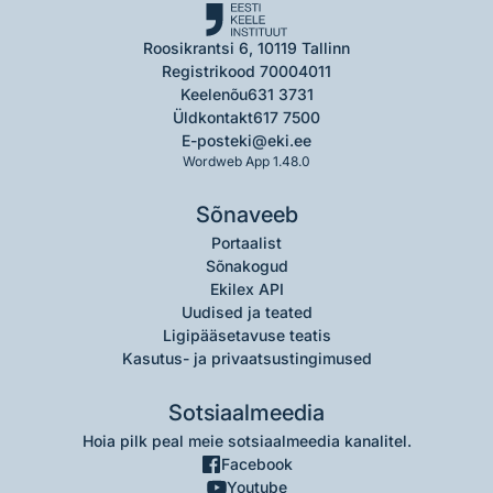
Roosikrantsi 6, 10119 Tallinn
Registrikood 70004011
Keelenõu
631 3731
Üldkontakt
617 7500
E-post
eki@eki.ee
Wordweb App 1.48.0
Sõnaveeb
Portaalist
Sõnakogud
Ekilex API
Uudised ja teated
Ligipääsetavuse teatis
Kasutus- ja privaatsustingimused
Sotsiaalmeedia
Hoia pilk peal meie sotsiaalmeedia kanalitel.
Facebook
Youtube