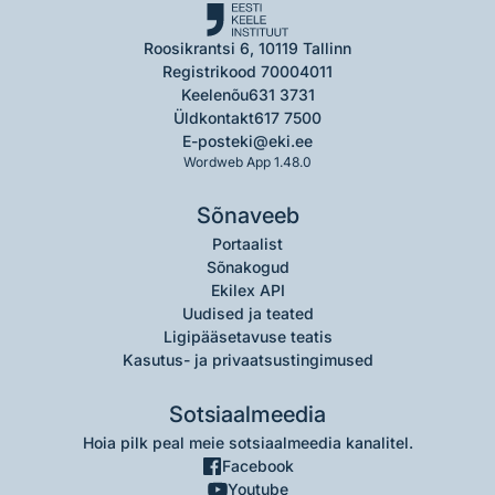
Roosikrantsi 6, 10119 Tallinn
Registrikood 70004011
Keelenõu
631 3731
Üldkontakt
617 7500
E-post
eki@eki.ee
Wordweb App 1.48.0
Sõnaveeb
Portaalist
Sõnakogud
Ekilex API
Uudised ja teated
Ligipääsetavuse teatis
Kasutus- ja privaatsustingimused
Sotsiaalmeedia
Hoia pilk peal meie sotsiaalmeedia kanalitel.
Facebook
Youtube