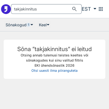
Otsingu juurde
Põhisisu juurde
search
apps
EST
Sõnakogud
Keel
1
Sõna ”takjakinnitus” ei leitud
Otsing annab tulemusi teistes keeltes või
sõnakogudes kui sinu valitud filtris
EKI ühendsõnastik 2026
Otsi uuesti ilma piiranguteta