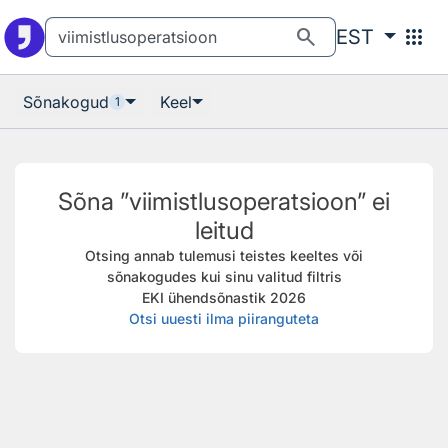
Otsingu juurde
Põhisisu juurde
search
apps
EST
Sõnakogud
Keel
1
Sõna ”viimistlusoperatsioon” ei
leitud
Otsing annab tulemusi teistes keeltes või
sõnakogudes kui sinu valitud filtris
EKI ühendsõnastik 2026
Otsi uuesti ilma piiranguteta