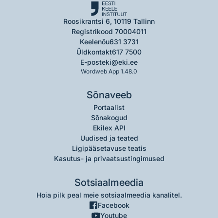
Roosikrantsi 6, 10119 Tallinn
Registrikood 70004011
Keelenõu
631 3731
Üldkontakt
617 7500
E-post
eki@eki.ee
Wordweb App 1.48.0
Sõnaveeb
Portaalist
Sõnakogud
Ekilex API
Uudised ja teated
Ligipääsetavuse teatis
Kasutus- ja privaatsustingimused
Sotsiaalmeedia
Hoia pilk peal meie sotsiaalmeedia kanalitel.
Facebook
Youtube