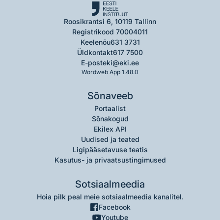
Roosikrantsi 6, 10119 Tallinn
Registrikood 70004011
Keelenõu
631 3731
Üldkontakt
617 7500
E-post
eki@eki.ee
Wordweb App 1.48.0
Sõnaveeb
Portaalist
Sõnakogud
Ekilex API
Uudised ja teated
Ligipääsetavuse teatis
Kasutus- ja privaatsustingimused
Sotsiaalmeedia
Hoia pilk peal meie sotsiaalmeedia kanalitel.
Facebook
Youtube