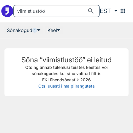
Otsingu juurde
Põhisisu juurde
search
apps
EST
Sõnakogud
Keel
1
Sõna ”viimistlustöö” ei leitud
Otsing annab tulemusi teistes keeltes või
sõnakogudes kui sinu valitud filtris
EKI ühendsõnastik 2026
Otsi uuesti ilma piiranguteta