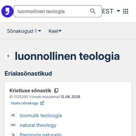
Otsingu juurde
Põhisisu juurde
search
apps
EST
Sõnakogud
Keel
1
luonnollinen teologia
fi
Erialasõnastikud
content_copy
Kristluse sõnastik
ID
1123295
Viimati muudetud
12.06.2026
Vaata sõnakogu
loomulik teoloogia
et
natural theology
en
theologia naturalis
la