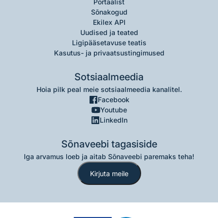
Portaalist
Sõnakogud
Ekilex API
Uudised ja teated
Ligipääsetavuse teatis
Kasutus- ja privaatsustingimused
Sotsiaalmeedia
Hoia pilk peal meie sotsiaalmeedia kanalitel.
Facebook
Youtube
LinkedIn
Sõnaveebi tagasiside
Iga arvamus loeb ja aitab Sõnaveebi paremaks teha!
Kirjuta meile