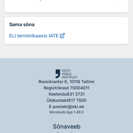
Sama sõna
ELi terminibaasis IATE
Roosikrantsi 6, 10119 Tallinn
Registrikood 70004011
Keelenõu
631 3731
Üldkontakt
617 7500
E-post
eki@eki.ee
Wordweb App 1.48.0
Sõnaveeb