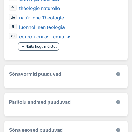
théologie naturelle
fr
natürliche Theologie
de
luonnollinen teologia
fi
естественная теология
ru
keyboard_arrow_down
Näita kogu mõistet
Sõnavormid puuduvad
Päritolu andmed puuduvad
Sõna seosed puuduvad