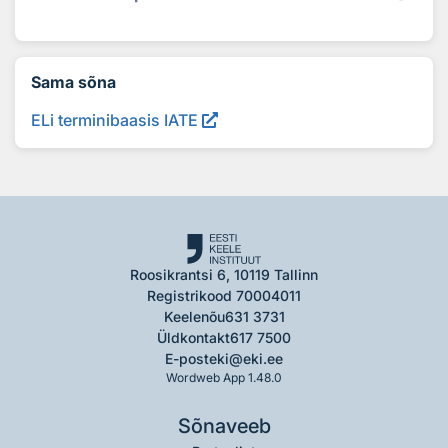
Sama sõna
ELi terminibaasis IATE
Roosikrantsi 6, 10119 Tallinn
Registrikood 70004011
Keelenõu
631 3731
Üldkontakt
617 7500
E-post
eki@eki.ee
Wordweb App 1.48.0
Sõnaveeb