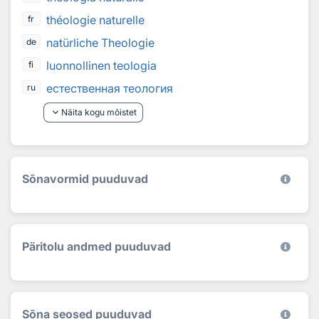
théologie naturelle
fr
natürliche Theologie
de
luonnollinen teologia
fi
естественная теология
ru
keyboard_arrow_down
Näita kogu mõistet
Sõnavormid puuduvad
Päritolu andmed puuduvad
Sõna seosed puuduvad