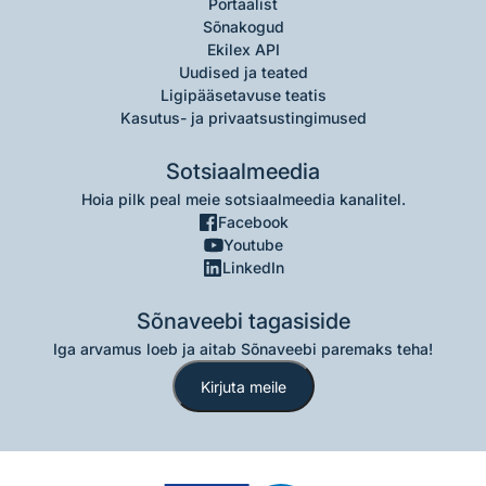
Portaalist
Sõnakogud
Ekilex API
Uudised ja teated
Ligipääsetavuse teatis
Kasutus- ja privaatsustingimused
Sotsiaalmeedia
Hoia pilk peal meie sotsiaalmeedia kanalitel.
Facebook
Youtube
LinkedIn
Sõnaveebi tagasiside
Iga arvamus loeb ja aitab Sõnaveebi paremaks teha!
Kirjuta meile