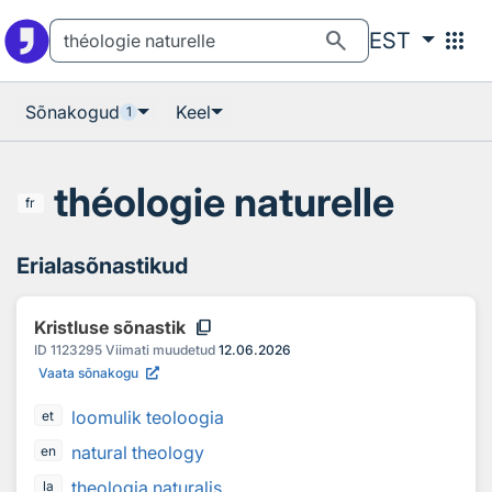
Otsingu juurde
Põhisisu juurde
search
apps
EST
Sõnakogud
Keel
1
théologie naturelle
fr
Erialasõnastikud
content_copy
Kristluse sõnastik
ID
1123295
Viimati muudetud
12.06.2026
Vaata sõnakogu
loomulik teoloogia
et
natural theology
en
theologia naturalis
la