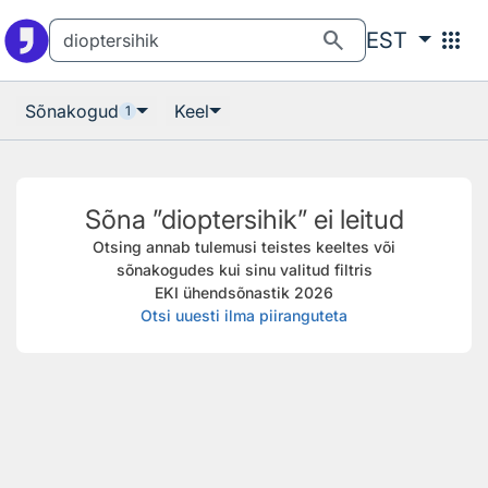
Otsingu juurde
Põhisisu juurde
search
apps
EST
Sõnakogud
Keel
1
Sõna ”dioptersihik” ei leitud
Otsing annab tulemusi teistes keeltes või
sõnakogudes kui sinu valitud filtris
EKI ühendsõnastik 2026
Otsi uuesti ilma piiranguteta