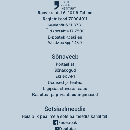
Roosikrantsi 6, 10119 Tallinn
Registrikood 70004011
Keelenõu
631 3731
Üldkontakt
617 7500
E-post
eki@eki.ee
Wordweb App 1.48.0
Sõnaveeb
Portaalist
Sõnakogud
Ekilex API
Uudised ja teated
Ligipääsetavuse teatis
Kasutus- ja privaatsustingimused
Sotsiaalmeedia
Hoia pilk peal meie sotsiaalmeedia kanalitel.
Facebook
Youtube