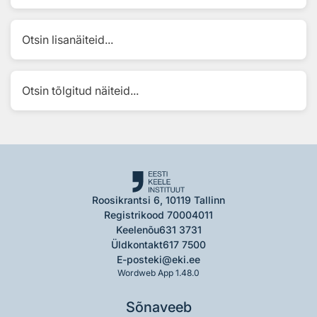
Otsin lisanäiteid...
Otsin tõlgitud näiteid...
Roosikrantsi 6, 10119 Tallinn
Registrikood 70004011
Keelenõu
631 3731
Üldkontakt
617 7500
E-post
eki@eki.ee
Wordweb App 1.48.0
Sõnaveeb