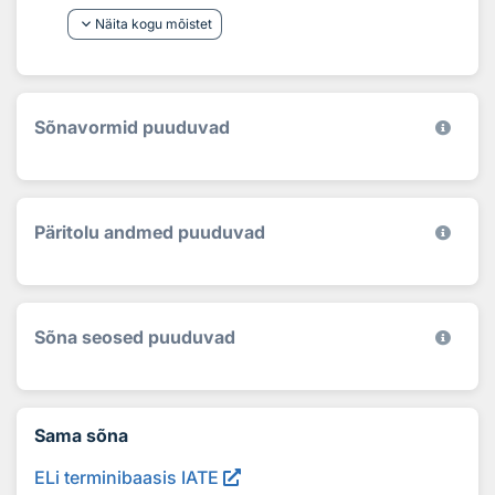
keyboard_arrow_down
Näita kogu mõistet
Sõnavormid puuduvad
Päritolu andmed puuduvad
Sõna seosed puuduvad
Sama sõna
ELi terminibaasis IATE