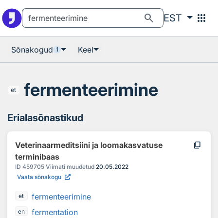
Otsingu juurde
Põhisisu juurde
search
apps
EST
Sõnakogud
Keel
1
fermenteerimine
et
Erialasõnastikud
content_copy
Veterinaarmeditsiini ja loomakasvatuse
terminibaas
ID
459705
Viimati muudetud
20.05.2022
Vaata sõnakogu
fermenteerimine
et
fermentation
en