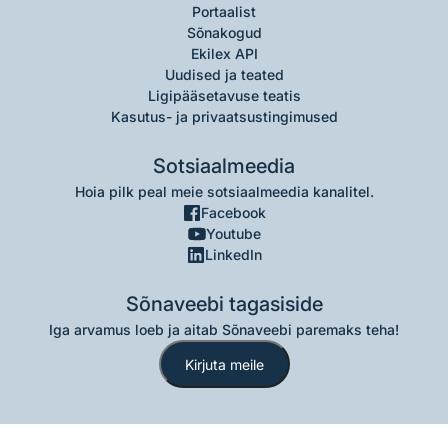
Portaalist
Sõnakogud
Ekilex API
Uudised ja teated
Ligipääsetavuse teatis
Kasutus- ja privaatsustingimused
Sotsiaalmeedia
Hoia pilk peal meie sotsiaalmeedia kanalitel.
Facebook
Youtube
LinkedIn
Sõnaveebi tagasiside
Iga arvamus loeb ja aitab Sõnaveebi paremaks teha!
Kirjuta meile