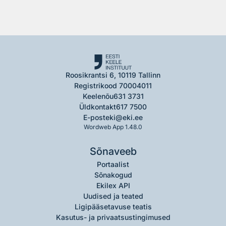
Roosikrantsi 6, 10119 Tallinn
Registrikood 70004011
Keelenõu
631 3731
Üldkontakt
617 7500
E-post
eki@eki.ee
Wordweb App 1.48.0
Sõnaveeb
Portaalist
Sõnakogud
Ekilex API
Uudised ja teated
Ligipääsetavuse teatis
Kasutus- ja privaatsustingimused