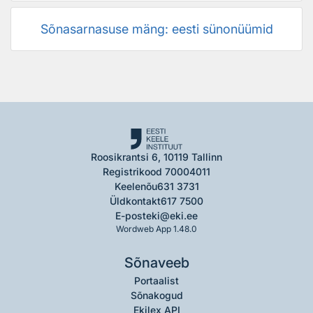
Sõnasarnasuse mäng: eesti sünonüümid
Roosikrantsi 6, 10119 Tallinn
Registrikood 70004011
Keelenõu
631 3731
Üldkontakt
617 7500
E-post
eki@eki.ee
Wordweb App 1.48.0
Sõnaveeb
Portaalist
Sõnakogud
Ekilex API