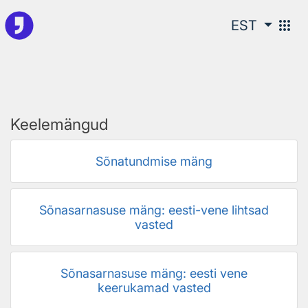
Põhisisu juurde
apps
EST
Keelemängud
Sõnatundmise mäng
Sõnasarnasuse mäng: eesti-vene lihtsad
vasted
Sõnasarnasuse mäng: eesti vene
keerukamad vasted