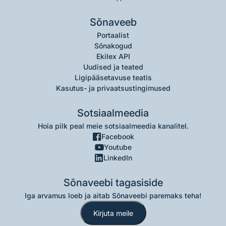
Sõnaveeb
Portaalist
Sõnakogud
Ekilex API
Uudised ja teated
Ligipääsetavuse teatis
Kasutus- ja privaatsustingimused
Sotsiaalmeedia
Hoia pilk peal meie sotsiaalmeedia kanalitel.
Facebook
Youtube
LinkedIn
Sõnaveebi tagasiside
Iga arvamus loeb ja aitab Sõnaveebi paremaks teha!
Kirjuta meile