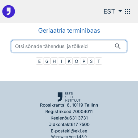
Otsingu juurde
apps
EST
Geriaatria terminibaas
search
E
G
H
I
K
O
P
S
T
Roosikrantsi 6, 10119 Tallinn
Registrikood 70004011
Keelenõu
631 3731
Üldkontakt
617 7500
E-post
eki@eki.ee
Wordweb App 1.48.0