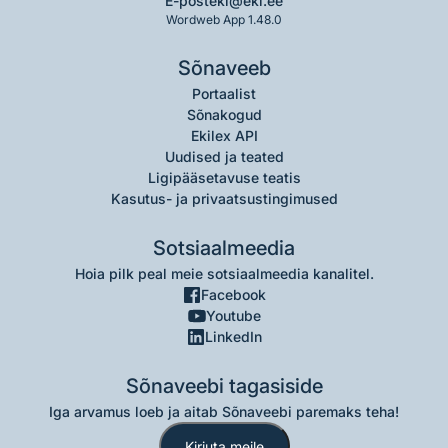
E-post
eki@eki.ee
Wordweb App 1.48.0
Sõnaveeb
Portaalist
Sõnakogud
Ekilex API
Uudised ja teated
Ligipääsetavuse teatis
Kasutus- ja privaatsustingimused
Sotsiaalmeedia
Hoia pilk peal meie sotsiaalmeedia kanalitel.
Facebook
Youtube
LinkedIn
Sõnaveebi tagasiside
Iga arvamus loeb ja aitab Sõnaveebi paremaks teha!
Kirjuta meile