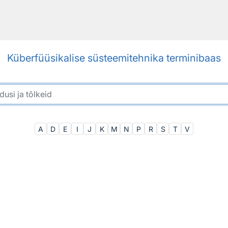
Küberfüüsikalise süsteemitehnika terminibaas
A
D
E
I
J
K
M
N
P
R
S
T
V