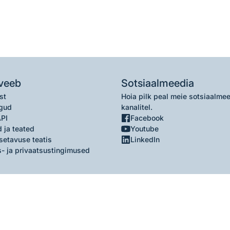
veeb
Sotsiaalmeedia
st
Hoia pilk peal meie sotsiaalme
gud
kanalitel.
API
Facebook
 ja teated
Youtube
setavuse teatis
LinkedIn
- ja privaatsustingimused