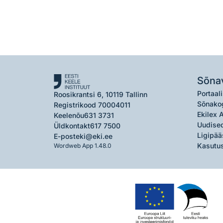
Sõna
Portaali
Roosikrantsi 6, 10119 Tallinn
Sõnako
Registrikood 70004011
Ekilex 
Keelenõu
631 3731
Uudised
Üldkontakt
617 7500
Ligipää
E-post
eki@eki.ee
Kasutus
Wordweb App 1.48.0