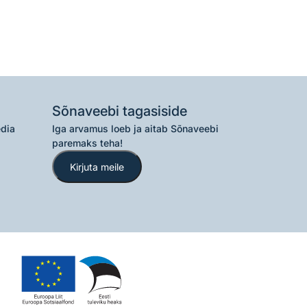
Sõnaveebi tagasiside
edia
Iga arvamus loeb ja aitab Sõnaveebi
paremaks teha!
Kirjuta meile