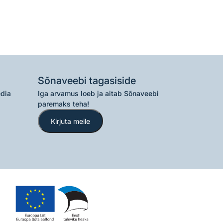
Sõnaveebi tagasiside
edia
Iga arvamus loeb ja aitab Sõnaveebi
paremaks teha!
Kirjuta meile