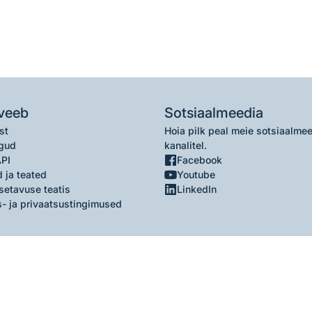
veeb
Sotsiaalmeedia
st
Hoia pilk peal meie sotsiaalme
gud
kanalitel.
API
Facebook
 ja teated
Youtube
setavuse teatis
LinkedIn
- ja privaatsustingimused