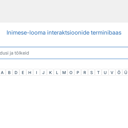
Inimese-looma interaktsioonide terminibaas
A
B
D
E
H
I
J
K
L
M
O
P
R
S
T
U
V
Õ
Ü