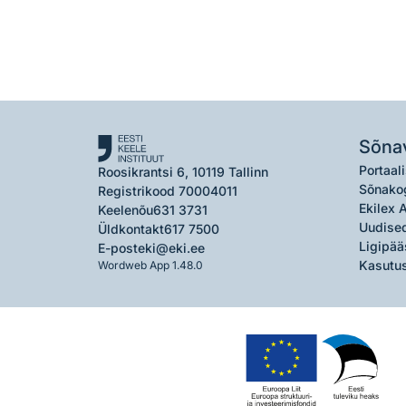
Sõna
Portaali
Roosikrantsi 6, 10119 Tallinn
Sõnako
Registrikood 70004011
Ekilex 
Keelenõu
631 3731
Uudised
Üldkontakt
617 7500
Ligipää
E-post
eki@eki.ee
Kasutus
Wordweb App 1.48.0