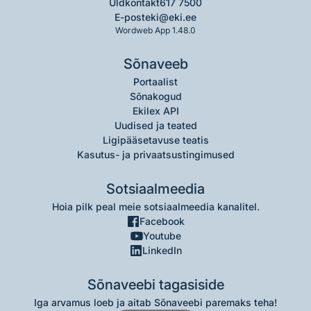
Üldkontakt
617 7500
E-post
eki@eki.ee
Wordweb App 1.48.0
Sõnaveeb
Portaalist
Sõnakogud
Ekilex API
Uudised ja teated
Ligipääsetavuse teatis
Kasutus- ja privaatsustingimused
Sotsiaalmeedia
Hoia pilk peal meie sotsiaalmeedia kanalitel.
Facebook
Youtube
LinkedIn
Sõnaveebi tagasiside
Iga arvamus loeb ja aitab Sõnaveebi paremaks teha!