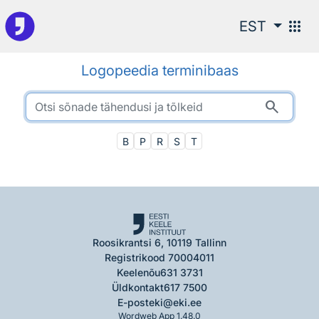
Otsingu juurde
apps
EST
Logopeedia terminibaas
search
B
P
R
S
T
Roosikrantsi 6, 10119 Tallinn
Registrikood 70004011
Keelenõu
631 3731
Üldkontakt
617 7500
E-post
eki@eki.ee
Wordweb App 1.48.0