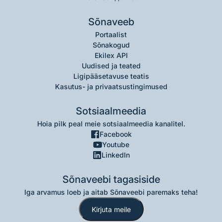
Sõnaveeb
Portaalist
Sõnakogud
Ekilex API
Uudised ja teated
Ligipääsetavuse teatis
Kasutus- ja privaatsustingimused
Sotsiaalmeedia
Hoia pilk peal meie sotsiaalmeedia kanalitel.
Facebook
Youtube
LinkedIn
Sõnaveebi tagasiside
Iga arvamus loeb ja aitab Sõnaveebi paremaks teha!
Kirjuta meile