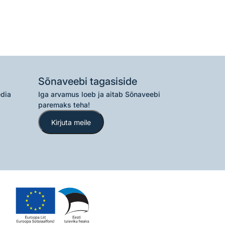
Sõnaveebi tagasiside
edia
Iga arvamus loeb ja aitab Sõnaveebi
paremaks teha!
Kirjuta meile