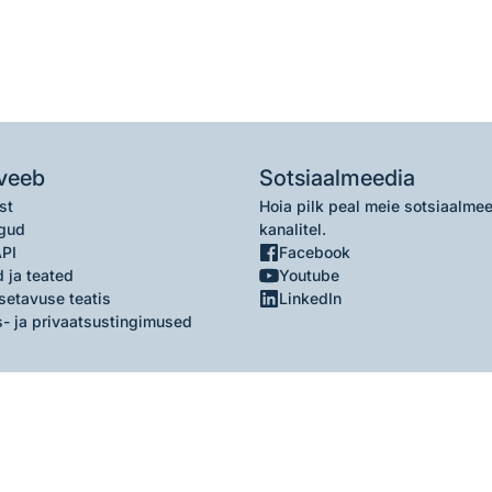
veeb
Sotsiaalmeedia
st
Hoia pilk peal meie sotsiaalme
gud
kanalitel.
API
Facebook
 ja teated
Youtube
setavuse teatis
LinkedIn
- ja privaatsustingimused