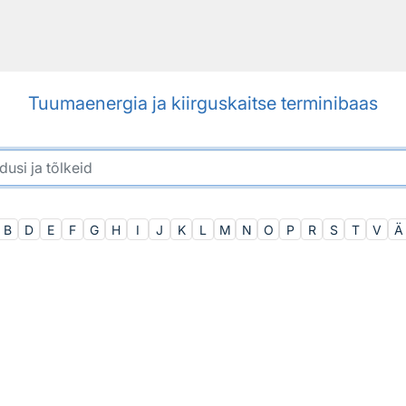
Tuumaenergia ja kiirguskaitse terminibaas
B
D
E
F
G
H
I
J
K
L
M
N
O
P
R
S
T
V
Ä