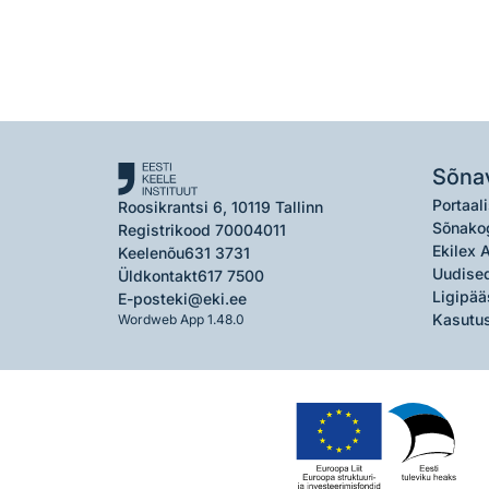
Sõna
Portaali
Roosikrantsi 6, 10119 Tallinn
Sõnako
Registrikood 70004011
Ekilex 
Keelenõu
631 3731
Uudised
Üldkontakt
617 7500
Ligipää
E-post
eki@eki.ee
Kasutus
Wordweb App 1.48.0