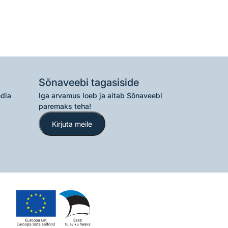
Sõnaveebi tagasiside
edia
Iga arvamus loeb ja aitab Sõnaveebi
paremaks teha!
Kirjuta meile