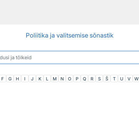
Poliitika ja valitsemise sõnastik
F
G
H
I
J
K
L
M
N
O
P
Q
R
S
Š
T
U
V
W