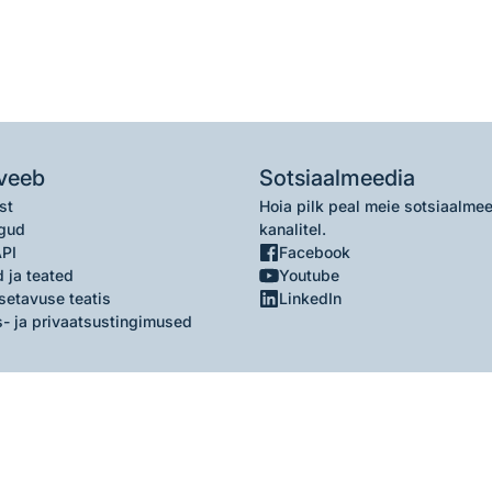
veeb
Sotsiaalmeedia
st
Hoia pilk peal meie sotsiaalme
gud
kanalitel.
API
Facebook
 ja teated
Youtube
setavuse teatis
LinkedIn
- ja privaatsustingimused