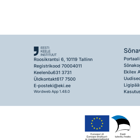
Sõna
Portaali
Roosikrantsi 6, 10119 Tallinn
Sõnako
Registrikood 70004011
Ekilex 
Keelenõu
631 3731
Uudised
Üldkontakt
617 7500
Ligipää
E-post
eki@eki.ee
Kasutus
Wordweb App 1.48.0