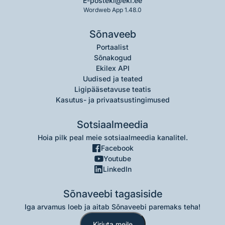
E-post
eki@eki.ee
Wordweb App 1.48.0
Sõnaveeb
Portaalist
Sõnakogud
Ekilex API
Uudised ja teated
Ligipääsetavuse teatis
Kasutus- ja privaatsustingimused
Sotsiaalmeedia
Hoia pilk peal meie sotsiaalmeedia kanalitel.
Facebook
Youtube
LinkedIn
Sõnaveebi tagasiside
Iga arvamus loeb ja aitab Sõnaveebi paremaks teha!
Kirjuta meile