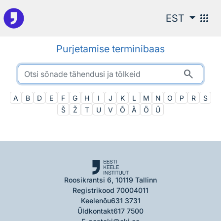
Otsingu juurde
apps
EST
Purjetamise terminibaas
search
A
B
D
E
F
G
H
I
J
K
L
M
N
O
P
R
S
Š
Ž
T
U
V
Õ
Ä
Ö
Ü
Roosikrantsi 6, 10119 Tallinn
Registrikood 70004011
Keelenõu
631 3731
Üldkontakt
617 7500