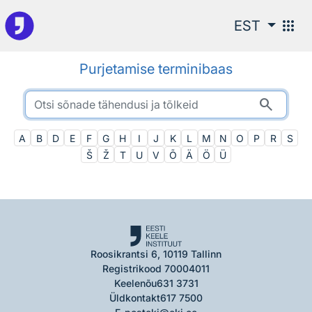
Otsingu juurde
apps
EST
Purjetamise terminibaas
search
A
B
D
E
F
G
H
I
J
K
L
M
N
O
P
R
S
Š
Ž
T
U
V
Õ
Ä
Ö
Ü
Roosikrantsi 6, 10119 Tallinn
Registrikood 70004011
Keelenõu
631 3731
Üldkontakt
617 7500