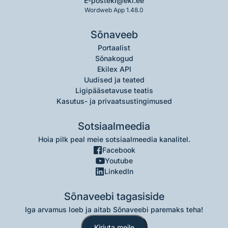
E-post
eki@eki.ee
Wordweb App 1.48.0
Sõnaveeb
Portaalist
Sõnakogud
Ekilex API
Uudised ja teated
Ligipääsetavuse teatis
Kasutus- ja privaatsustingimused
Sotsiaalmeedia
Hoia pilk peal meie sotsiaalmeedia kanalitel.
Facebook
Youtube
LinkedIn
Sõnaveebi tagasiside
Iga arvamus loeb ja aitab Sõnaveebi paremaks teha!
Kirjuta meile