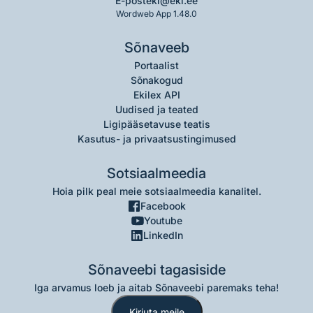
E-post
eki@eki.ee
Wordweb App 1.48.0
Sõnaveeb
Portaalist
Sõnakogud
Ekilex API
Uudised ja teated
Ligipääsetavuse teatis
Kasutus- ja privaatsustingimused
Sotsiaalmeedia
Hoia pilk peal meie sotsiaalmeedia kanalitel.
Facebook
Youtube
LinkedIn
Sõnaveebi tagasiside
Iga arvamus loeb ja aitab Sõnaveebi paremaks teha!
Kirjuta meile