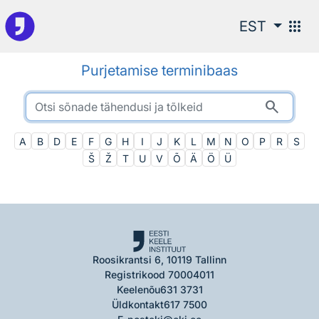
Otsingu juurde
apps
EST
Purjetamise terminibaas
search
A
B
D
E
F
G
H
I
J
K
L
M
N
O
P
R
S
Š
Ž
T
U
V
Õ
Ä
Ö
Ü
Roosikrantsi 6, 10119 Tallinn
Registrikood 70004011
Keelenõu
631 3731
Üldkontakt
617 7500