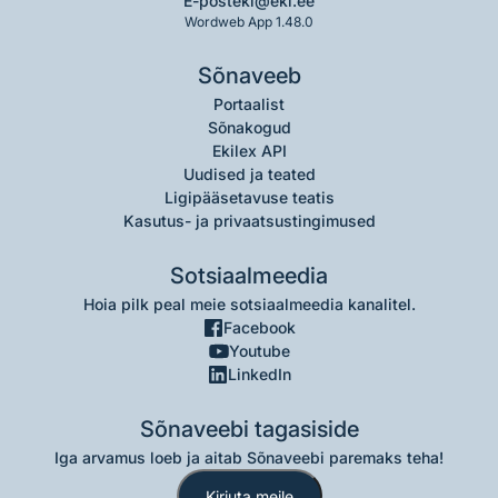
E-post
eki@eki.ee
Wordweb App 1.48.0
Sõnaveeb
Portaalist
Sõnakogud
Ekilex API
Uudised ja teated
Ligipääsetavuse teatis
Kasutus- ja privaatsustingimused
Sotsiaalmeedia
Hoia pilk peal meie sotsiaalmeedia kanalitel.
Facebook
Youtube
LinkedIn
Sõnaveebi tagasiside
Iga arvamus loeb ja aitab Sõnaveebi paremaks teha!
Kirjuta meile