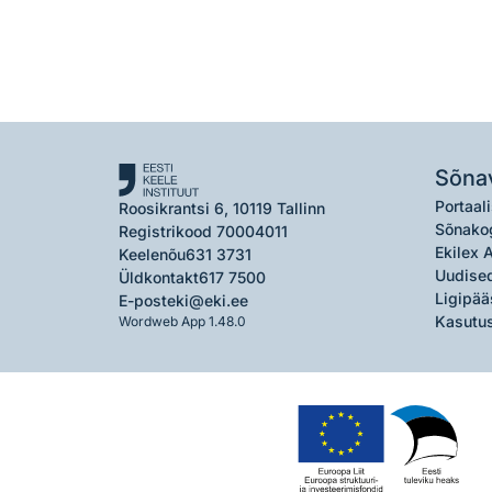
Sõna
Portaali
Roosikrantsi 6, 10119 Tallinn
Sõnako
Registrikood 70004011
Ekilex 
Keelenõu
631 3731
Uudised
Üldkontakt
617 7500
Ligipää
E-post
eki@eki.ee
Kasutus
Wordweb App 1.48.0