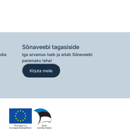
Sõnaveebi tagasiside
edia
Iga arvamus loeb ja aitab Sõnaveebi
paremaks teha!
Kirjuta meile