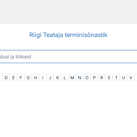
Riigi Teataja terminisõnastik
B
D
E
F
G
H
I
J
K
L
M
N
O
P
R
S
T
U
V