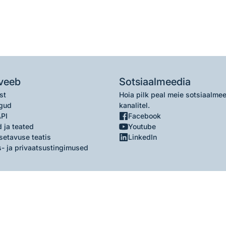
veeb
Sotsiaalmeedia
st
Hoia pilk peal meie sotsiaalme
gud
kanalitel.
API
Facebook
 ja teated
Youtube
setavuse teatis
LinkedIn
- ja privaatsustingimused