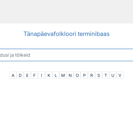
Tänapäevafolkloori terminibaas
A
D
E
F
I
K
L
M
N
O
P
R
S
T
U
V