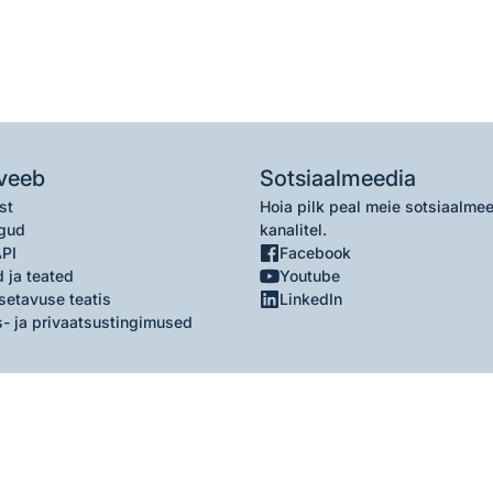
veeb
Sotsiaalmeedia
st
Hoia pilk peal meie sotsiaalme
gud
kanalitel.
API
Facebook
 ja teated
Youtube
setavuse teatis
LinkedIn
- ja privaatsustingimused