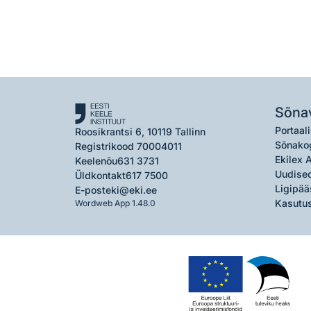
Sõna
Portaali
Roosikrantsi 6, 10119 Tallinn
Sõnako
Registrikood 70004011
Ekilex 
Keelenõu
631 3731
Uudised
Üldkontakt
617 7500
Ligipää
E-post
eki@eki.ee
Kasutus
Wordweb App 1.48.0