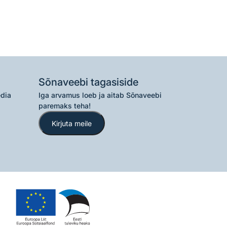
Sõnaveebi tagasiside
edia
Iga arvamus loeb ja aitab Sõnaveebi
paremaks teha!
Kirjuta meile