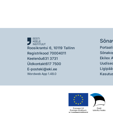
Sõna
Portaali
Roosikrantsi 6, 10119 Tallinn
Sõnako
Registrikood 70004011
Ekilex 
Keelenõu
631 3731
Uudised
Üldkontakt
617 7500
Ligipää
E-post
eki@eki.ee
Kasutus
Wordweb App 1.48.0