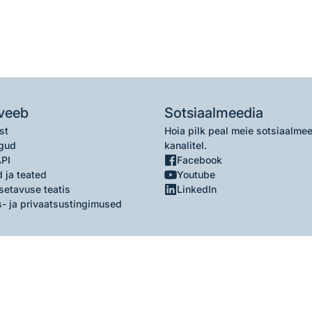
veeb
Sotsiaalmeedia
st
Hoia pilk peal meie sotsiaalme
gud
kanalitel.
API
Facebook
 ja teated
Youtube
setavuse teatis
LinkedIn
- ja privaatsustingimused