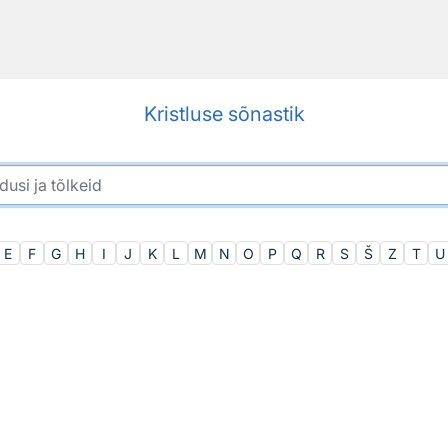
Kristluse sõnastik
E
F
G
H
I
J
K
L
M
N
O
P
Q
R
S
Š
Z
T
U