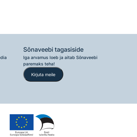
Sõnaveebi tagasiside
edia
Iga arvamus loeb ja aitab Sõnaveebi
paremaks teha!
Kirjuta meile