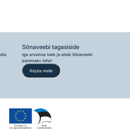
Sõnaveebi tagasiside
edia
Iga arvamus loeb ja aitab Sõnaveebi
paremaks teha!
Kirjuta meile