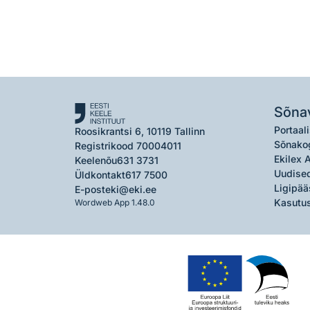
Sõna
Portaali
Roosikrantsi 6, 10119 Tallinn
Sõnako
Registrikood 70004011
Ekilex 
Keelenõu
631 3731
Uudised
Üldkontakt
617 7500
Ligipää
E-post
eki@eki.ee
Kasutus
Wordweb App 1.48.0