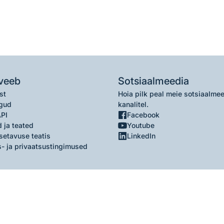
veeb
Sotsiaalmeedia
st
Hoia pilk peal meie sotsiaalme
gud
kanalitel.
API
Facebook
 ja teated
Youtube
setavuse teatis
LinkedIn
- ja privaatsustingimused