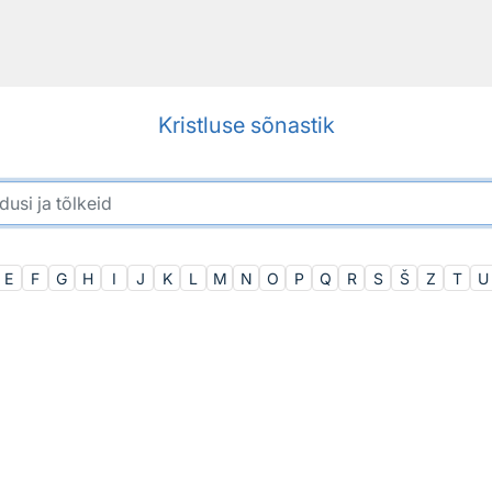
Kristluse sõnastik
E
F
G
H
I
J
K
L
M
N
O
P
Q
R
S
Š
Z
T
U