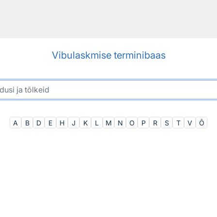
Vibulaskmise terminibaas
A
B
D
E
H
J
K
L
M
N
O
P
R
S
T
V
Õ