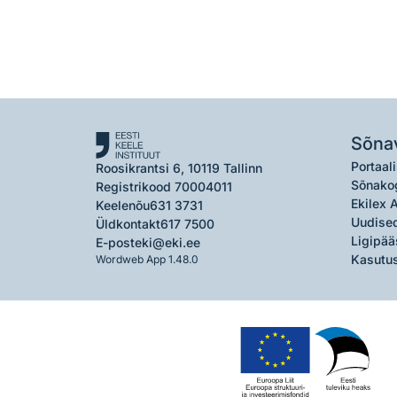
Sõna
Portaali
Roosikrantsi 6, 10119 Tallinn
Sõnako
Registrikood 70004011
Ekilex 
Keelenõu
631 3731
Uudised
Üldkontakt
617 7500
Ligipää
E-post
eki@eki.ee
Kasutus
Wordweb App 1.48.0