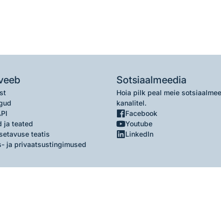
veeb
Sotsiaalmeedia
st
Hoia pilk peal meie sotsiaalme
gud
kanalitel.
API
Facebook
 ja teated
Youtube
setavuse teatis
LinkedIn
- ja privaatsustingimused