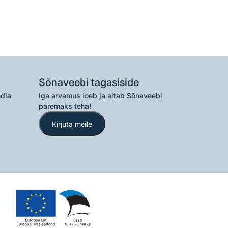
Sõnaveebi tagasiside
edia
Iga arvamus loeb ja aitab Sõnaveebi
paremaks teha!
Kirjuta meile